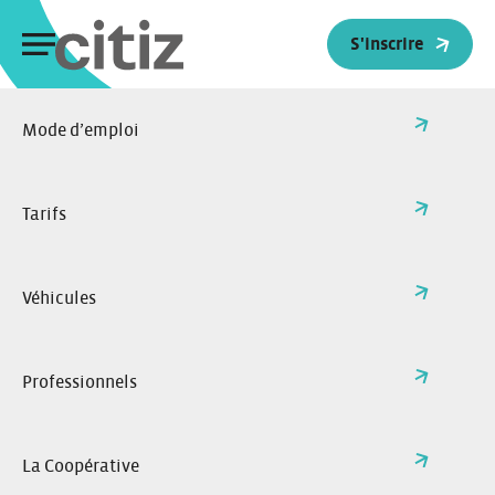
Panneau de gestion des cookies
S'inscrire
Mode d’emploi
>
Actualités
Retour à l'accueil
Toutes nos actualités
Tarifs
Véhicules
Professionnels
La Coopérative