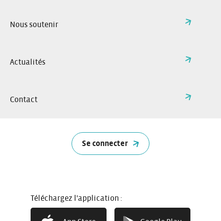
Je réserve
Nous soutenir
Réservez à l’avance ou à la
dernière minute. Sélectionnez la
voiture de votre choix sur internet
Actualités
ou via l’application Citiz.
Contact
Se connecter
Téléchargez l'application :