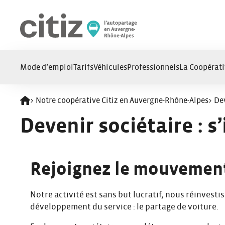
Panneau de gestion des cookies
Mode d’emploi
Tarifs
Véhicules
Professionnels
La Coopérati
>
Notre coopérative Citiz en Auvergne-Rhône-Alpes
>
Dev
Retour à l'accueil
Devenir sociétaire : s’
Rejoignez le mouvemen
Notre activité est sans but lucratif, nous réinvesti
développement du service : le partage de voiture.