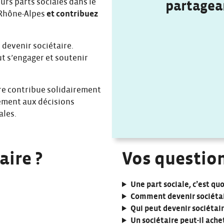
urs parts sociales dans le
partagea
-Rhône-Alpes
et contribuez
r devenir sociétaire.
t s’engager et soutenir
ire contribue solidairement
uement aux décisions
ales.
aire ?
Vos questions
Une part sociale, c’est quo
Comment devenir sociétair
Qui peut devenir sociétair
Un sociétaire peut-il ache