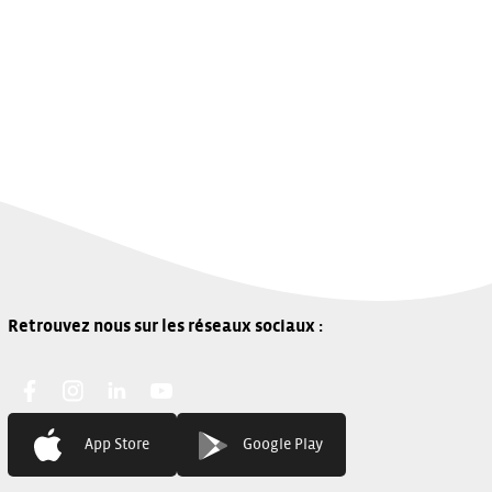
Contact
Facebook:
Instagram:
Linkedin:
You Tube:
App Store
Google Play