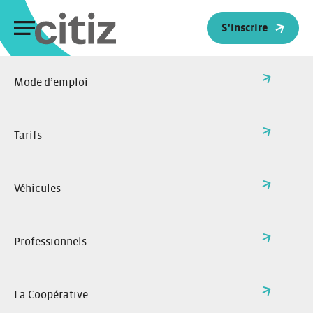
Panneau de gestion des cookies
S'inscrire
Mode d’emploi
Tarifs
Véhicules
1er réseau coopératif d’autopartage
Professionnels
Précurseur de l’autopartage en France, Citiz propose à
tous un service de véhicules en libre-service proche de
chez vous
La Coopérative