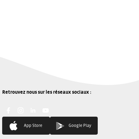
Contact
Facebook:
Instagram:
Linkedin:
You Tube:
App Store
Google Play