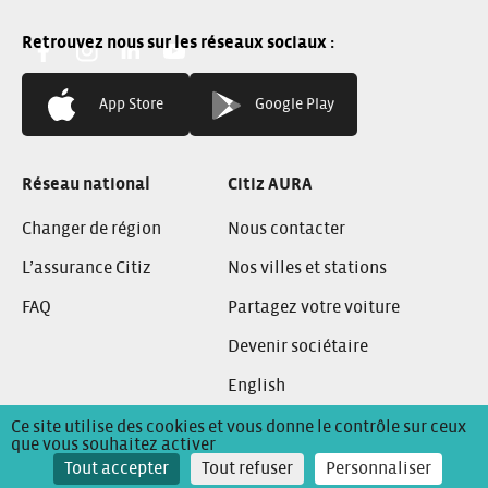
Facebook:
Instagram:
Linkedin:
You Tube:
App Store
Google Play
Réseau national
Citiz AURA
Changer de région
Nous contacter
L’assurance Citiz
Nos villes et stations
FAQ
Partagez votre voiture
Devenir sociétaire
English
Ce site utilise des cookies et vous donne le contrôle sur ceux
que vous souhaitez activer
Conditions Générales de Location
Mentions Légales
Tout accepter
Tout refuser
Personnaliser
Politique de confidentialité