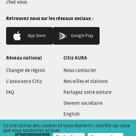
chez vous
Facebook:
Instagram:
Linkedin:
You Tube:
App Store
Google Play
Réseau national
Citiz AURA
Changer de région
Nous contacter
L’assurance Citiz
Nos villes et stations
FAQ
Partagez votre voiture
Devenir sociétaire
English
Ce site utilise des cookies et vous donne le contrôle sur ceux
que vous souhaitez activer
Conditions Générales de Location
Mentions Légales